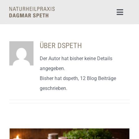
Zum
Inhalt
Toggle
Naviga
springen
Start
ÜBER
DSPETH
Impressum und Datenschutz
Der Autor hat bisher keine Details
angegeben.
Bisher hat dspeth, 12 Blog Beiträge
geschrieben.